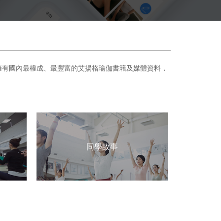
擁有國內最權成、最豐富的艾揚格瑜伽書籍及媒體資料，
同學故事