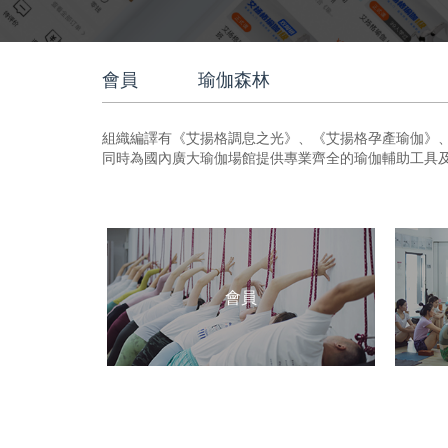
會員
瑜伽森林
組織編譯有《艾揚格調息之光》、《艾揚格孕產瑜伽》
同時為國內廣大瑜伽場館提供專業齊全的瑜伽輔助工具
會員