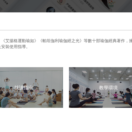
、《艾揚格運動瑜如》《帕坦伽利瑜伽經之光》等數十部瑜伽經典著作，
及安裝使用指導。
就讀指南
教學環境