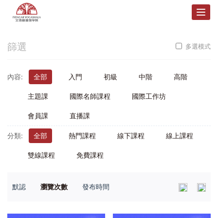
Togg
navig
篩選
多選模式
內容:
全部
入門
初級
中階
高階
主題課
國際名師課程
國際工作坊
會員課
直播課
分類:
全部
熱門課程
線下課程
線上課程
雙線課程
免費課程
默認
瀏覽次數
發布時間