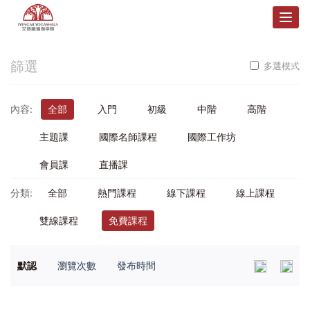
Togg
navig
篩選
多選模式
內容:
全部
入門
初級
中階
高階
主題課
國際名師課程
國際工作坊
會員課
直播課
分類:
全部
熱門課程
線下課程
線上課程
雙線課程
免費課程
默認
瀏覽次數
發布時間